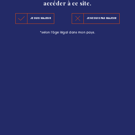
accéder à ce site.
Espace presse
JE SUIS MAJEUR
JE NE SUIS PAS MAJEUR
*selon l'âge légal dans mon pays.
Dossier de presse Classement 2025
Retrouvez le dossier de presse du Classement 2025 des
Crus Bourgeois du Médoc !
DOSSIER DE PRESSE