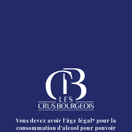
Découvrez #L'ESCAPADE
BOURGEOISE
Osez les Escapades Bourgeoises !
Vivez les aventures Crus Bourgeois sous quatre facettes :
Partage, Innovation, Expérience et Épicurisme.
Choisissez la vôtre ici
Vous devez avoir l’âge légal* pour la
consommation d’alcool pour pouvoir