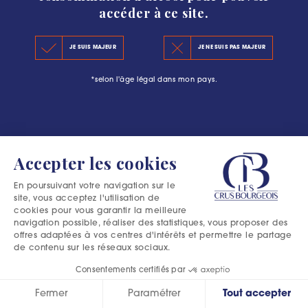
accéder à ce site.
LE CLASSEMENT 2020
#L’ESCAPADE BOURGEOISE : PLUS QU’UNE
JE SUIS MAJEUR
JE NE SUIS PAS MAJEUR
LES PRINCIPES DU CLASSEMENT
AVENTURE DANS LE MÉDOC
*selon l'âge légal dans mon pays.
LES PRÉCÉDENTS CLASSEMENTS
Accepter les cookies
En poursuivant votre navigation sur le
site, vous acceptez l'utilisation de
cookies pour vous garantir la meilleure
navigation possible, réaliser des statistiques, vous proposer des
offres adaptées à vos centres d'intérêts et permettre le partage
de contenu sur les réseaux sociaux.
Consentements certifiés par
Fermer
Paramétrer
Tout accepter
Excessive consumption of alcohol is harmful to your health.