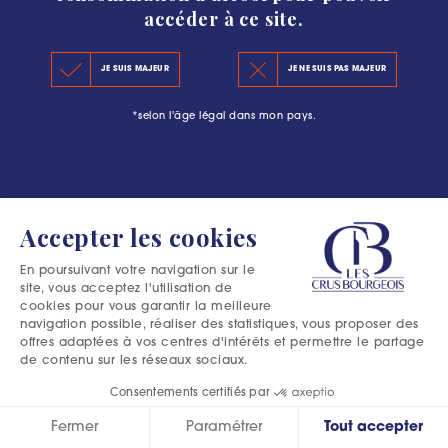
accéder à ce site.
LE CLASSEMENT 2020
#L’ESCAPADE BOURGEOISE : PLUS QU’UNE
JE SUIS MAJEUR
JE NE SUIS PAS MAJEUR
LES PRINCIPES DU CLASSEMENT
AVENTURE DANS LE MÉDOC
*selon l'âge légal dans mon pays.
LES PRÉCÉDENTS CLASSEMENTS
Accepter les cookies
En poursuivant votre navigation sur le
site, vous acceptez l'utilisation de
cookies pour vous garantir la meilleure
navigation possible, réaliser des statistiques, vous proposer des
offres adaptées à vos centres d'intérêts et permettre le partage
de contenu sur les réseaux sociaux.
Consentements certifiés par
Fermer
Paramétrer
Tout accepter
Excessive consumption of alcohol is harmful to your health.