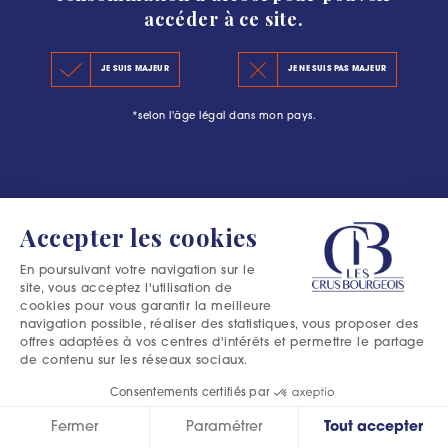
accéder à ce site.
LE CLASSEMENT 2020
#L’ESCAPADE BOURGEOISE : PLUS QU’UNE
JE SUIS MAJEUR
JE NE SUIS PAS MAJEUR
LES PRINCIPES DU CLASSEMENT
AVENTURE DANS LE MÉDOC
*selon l'âge légal dans mon pays.
LES PRÉCÉDENTS CLASSEMENTS
Accepter les cookies
En poursuivant votre navigation sur le
site, vous acceptez l'utilisation de
cookies pour vous garantir la meilleure
navigation possible, réaliser des statistiques, vous proposer des
offres adaptées à vos centres d'intérêts et permettre le partage
de contenu sur les réseaux sociaux.
Consentements certifiés par
Fermer
Paramétrer
Tout accepter
Excessive consumption of alcohol is harmful to your health.