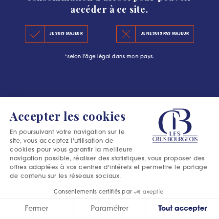
accéder à ce site.
LE CLASSEMENT 2020
#L’ESCAPADE BOURGEOISE : PLUS QU’UNE
JE SUIS MAJEUR
JE NE SUIS PAS MAJEUR
LES PRINCIPES DU CLASSEMENT
AVENTURE DANS LE MÉDOC
*selon l'âge légal dans mon pays.
LES PRÉCÉDENTS CLASSEMENTS
Accepter les cookies
En poursuivant votre navigation sur le
site, vous acceptez l'utilisation de
cookies pour vous garantir la meilleure
navigation possible, réaliser des statistiques, vous proposer des
offres adaptées à vos centres d'intérêts et permettre le partage
de contenu sur les réseaux sociaux.
Consentements certifiés par
Fermer
Paramétrer
Tout accepter
Excessive consumption of alcohol is harmful to your health.