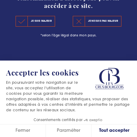
accéder à ce site.
LE CLASSEMENT 2020
#L’ESCAPADE BOURGEOISE : PLUS QU’UNE
JE SUIS MAJEUR
JE NE SUIS PAS MAJEUR
LES PRINCIPES DU CLASSEMENT
AVENTURE DANS LE MÉDOC
*selon l'âge légal dans mon pays.
LES PRÉCÉDENTS CLASSEMENTS
Accepter les cookies
En poursuivant votre navigation sur le
site, vous acceptez l'utilisation de
cookies pour vous garantir la meilleure
navigation possible, réaliser des statistiques, vous proposer des
offres adaptées à vos centres d'intérêts et permettre le partage
de contenu sur les réseaux sociaux.
Consentements certifiés par
Fermer
Paramétrer
Tout accepter
Excessive consumption of alcohol is harmful to your health.