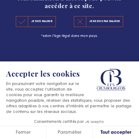
accéder à ce site.
LE CLASSEMENT 2020
#L’ESCAPADE BOURGEOISE : PLUS QU’UNE
JE SUIS MAJEUR
JE NE SUIS PAS MAJEUR
LES PRINCIPES DU CLASSEMENT
AVENTURE DANS LE MÉDOC
*selon l'âge légal dans mon pays.
LES PRÉCÉDENTS CLASSEMENTS
Accepter les cookies
En poursuivant votre navigation sur le
site, vous acceptez l'utilisation de
cookies pour vous garantir la meilleure
navigation possible, réaliser des statistiques, vous proposer des
offres adaptées à vos centres d'intérêts et permettre le partage
de contenu sur les réseaux sociaux.
Consentements certifiés par
Fermer
Paramétrer
Tout accepter
Excessive consumption of alcohol is harmful to your health.