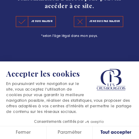
accéder à ce site.
LE CLASSEMENT 2020
#L’ESCAPADE BOURGEOISE : PLUS QU’UNE
JE SUIS MAJEUR
JE NE SUIS PAS MAJEUR
LES PRINCIPES DU CLASSEMENT
AVENTURE DANS LE MÉDOC
*selon l'âge légal dans mon pays.
LES PRÉCÉDENTS CLASSEMENTS
Accepter les cookies
En poursuivant votre navigation sur le
site, vous acceptez l'utilisation de
cookies pour vous garantir la meilleure
navigation possible, réaliser des statistiques, vous proposer des
offres adaptées à vos centres d'intérêts et permettre le partage
de contenu sur les réseaux sociaux.
Consentements certifiés par
Fermer
Paramétrer
Tout accepter
Excessive consumption of alcohol is harmful to your health.