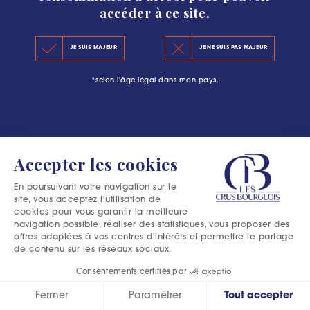
accéder à ce site.
LE CLASSEMENT 2020
#L’ESCAPADE BOURGEOISE : PLUS QU’UNE
JE SUIS MAJEUR
JE NE SUIS PAS MAJEUR
LES PRINCIPES DU CLASSEMENT
AVENTURE DANS LE MÉDOC
*selon l'âge légal dans mon pays.
LES PRÉCÉDENTS CLASSEMENTS
Accepter les cookies
En poursuivant votre navigation sur le
site, vous acceptez l'utilisation de
cookies pour vous garantir la meilleure
navigation possible, réaliser des statistiques, vous proposer des
offres adaptées à vos centres d'intérêts et permettre le partage
de contenu sur les réseaux sociaux.
Consentements certifiés par
Fermer
Paramétrer
Tout accepter
Excessive consumption of alcohol is harmful to your health.