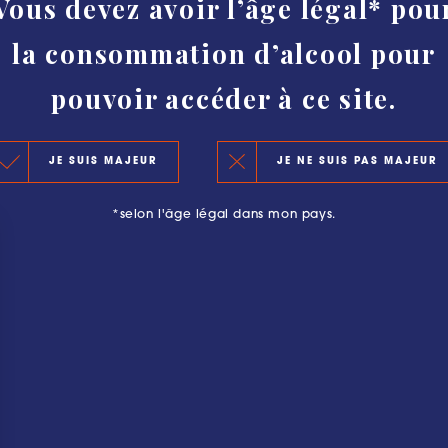
Vous devez avoir l’âge légal* pou
HISTOIRE
la consommation d’alcool pour
AUTHENTICITÉ ET PROTECTION
CLASSEMENT
pouvoir accéder à ce site.
LE CLASSEMENT 2020
OURGEOISE : PLUS QU’UNE AVENTURE
JE SUIS MAJEUR
JE NE SUIS PAS MAJEUR
LES PRINCIPES DU CLASSEMENT
*selon l'âge légal dans mon pays.
LES PRÉCÉDENTS CLASSEMENTS