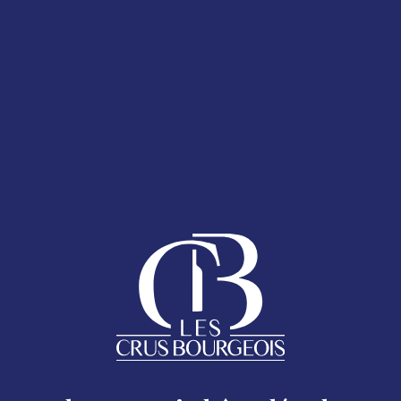
T 2025
LA CARTE DES
ESPACE ADHÉRENTS
ENT 2025
 bouteille
AQ
anumérique présent sur le Sticker Cru Bourgeois.
Follow us
ACCUEIL
Mentions légales
LES CRUS BOURGEOIS DU MÉDOC
Excessive consumption of alcohol is harmful to your health.
oc - 17 rue Despax 33200 Bordeaux - 05 56 79 04 11 -
moc.si
LES CRUS BOURGEOIS AUJOURD&RSQUO;HUI
LA CARTE DES CHÂTEAUX