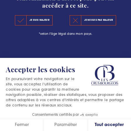
accéder à ce site.
LE CLASSEMENT 2020
#L’ESCAPADE BOURGEOISE : PLUS QU’UNE
JE SUIS MAJEUR
JE NE SUIS PAS MAJEUR
LES PRINCIPES DU CLASSEMENT
AVENTURE DANS LE MÉDOC
*selon l'âge légal dans mon pays.
LES PRÉCÉDENTS CLASSEMENTS
Accepter les cookies
En poursuivant votre navigation sur le
site, vous acceptez l'utilisation de
cookies pour vous garantir la meilleure
navigation possible, réaliser des statistiques, vous proposer des
offres adaptées à vos centres d'intérêts et permettre le partage
de contenu sur les réseaux sociaux.
Consentements certifiés par
Fermer
Paramétrer
Tout accepter
Excessive consumption of alcohol is harmful to your health.