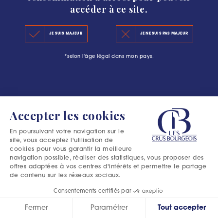
accéder à ce site.
LE CLASSEMENT 2020
#L’ESCAPADE BOURGEOISE : PLUS QU’UNE
JE SUIS MAJEUR
JE NE SUIS PAS MAJEUR
LES PRINCIPES DU CLASSEMENT
AVENTURE DANS LE MÉDOC
*selon l'âge légal dans mon pays.
LES PRÉCÉDENTS CLASSEMENTS
Accepter les cookies
En poursuivant votre navigation sur le
site, vous acceptez l'utilisation de
cookies pour vous garantir la meilleure
navigation possible, réaliser des statistiques, vous proposer des
offres adaptées à vos centres d'intérêts et permettre le partage
de contenu sur les réseaux sociaux.
Consentements certifiés par
Fermer
Paramétrer
Tout accepter
Excessive consumption of alcohol is harmful to your health.