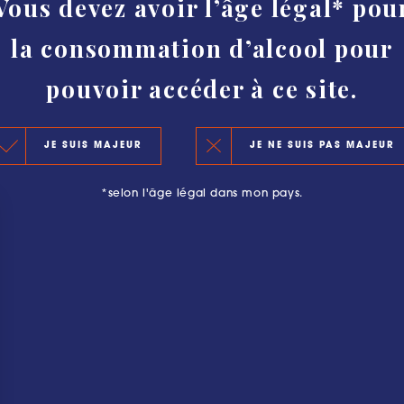
Vous devez avoir l’âge légal* pou
HISTOIRE
la consommation d’alcool pour
AUTHENTICITÉ ET PROTECTION
CLASSEMENT
pouvoir accéder à ce site.
LE CLASSEMENT 2020
OURGEOISE : PLUS QU’UNE AVENTURE
JE SUIS MAJEUR
JE NE SUIS PAS MAJEUR
LES PRINCIPES DU CLASSEMENT
*selon l'âge légal dans mon pays.
LES PRÉCÉDENTS CLASSEMENTS