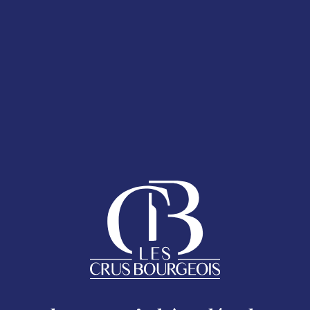
T 2025
LA CARTE DES
ESPACE ADHÉRENTS
ENT 2025
 bouteille
AQ
anumérique présent sur le Sticker Cru Bourgeois.
Follow us
ACCUEIL
Mentions légales
LES CRUS BOURGEOIS DU MÉDOC
Excessive consumption of alcohol is harmful to your health.
oc - 17 rue Despax 33200 Bordeaux - 05 56 79 04 11 -
moc.si
LES CRUS BOURGEOIS AUJOURD&RSQUO;HUI
LA CARTE DES CHÂTEAUX