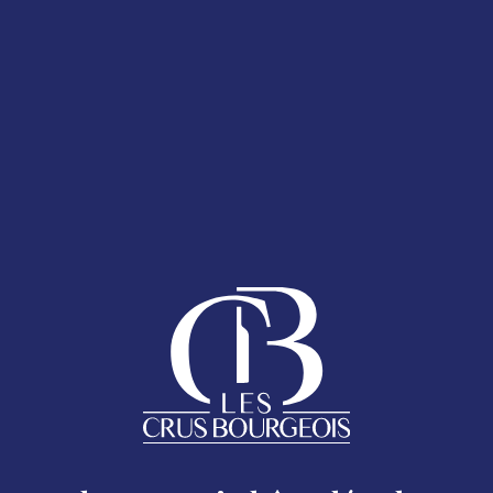
T 2025
LA CARTE DES
ESPACE ADHÉRENTS
ENT 2025
 bouteille
AQ
anumérique présent sur le Sticker Cru Bourgeois.
Follow us
ACCUEIL
Mentions légales
LES CRUS BOURGEOIS DU MÉDOC
Excessive consumption of alcohol is harmful to your health.
oc - 17 rue Despax 33200 Bordeaux - 05 56 79 04 11 -
moc.si
LES CRUS BOURGEOIS AUJOURD&RSQUO;HUI
LA CARTE DES CHÂTEAUX