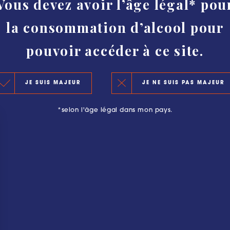
Vous devez avoir l’âge légal* pou
HISTOIRE
la consommation d’alcool pour
AUTHENTICITÉ ET PROTECTION
CLASSEMENT
pouvoir accéder à ce site.
LE CLASSEMENT 2020
OURGEOISE : PLUS QU’UNE AVENTURE
JE SUIS MAJEUR
JE NE SUIS PAS MAJEUR
LES PRINCIPES DU CLASSEMENT
*selon l'âge légal dans mon pays.
LES PRÉCÉDENTS CLASSEMENTS