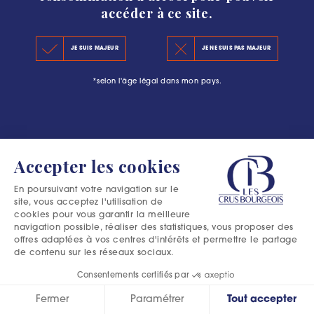
accéder à ce site.
LE CLASSEMENT 2020
#L’ESCAPADE BOURGEOISE : PLUS QU’UNE
JE SUIS MAJEUR
JE NE SUIS PAS MAJEUR
LES PRINCIPES DU CLASSEMENT
AVENTURE DANS LE MÉDOC
*selon l'âge légal dans mon pays.
LES PRÉCÉDENTS CLASSEMENTS
Accepter les cookies
En poursuivant votre navigation sur le
site, vous acceptez l'utilisation de
cookies pour vous garantir la meilleure
navigation possible, réaliser des statistiques, vous proposer des
offres adaptées à vos centres d'intérêts et permettre le partage
de contenu sur les réseaux sociaux.
Consentements certifiés par
Fermer
Paramétrer
Tout accepter
Excessive consumption of alcohol is harmful to your health.