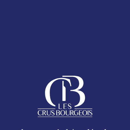
T 2025
LA CARTE DES
ESPACE ADHÉRENTS
ENT 2025
 bouteille
AQ
anumérique présent sur le Sticker Cru Bourgeois.
Follow us
ACCUEIL
Mentions légales
LES CRUS BOURGEOIS DU MÉDOC
Excessive consumption of alcohol is harmful to your health.
oc - 17 rue Despax 33200 Bordeaux - 05 56 79 04 11 -
moc.si
LES CRUS BOURGEOIS AUJOURD&RSQUO;HUI
LA CARTE DES CHÂTEAUX