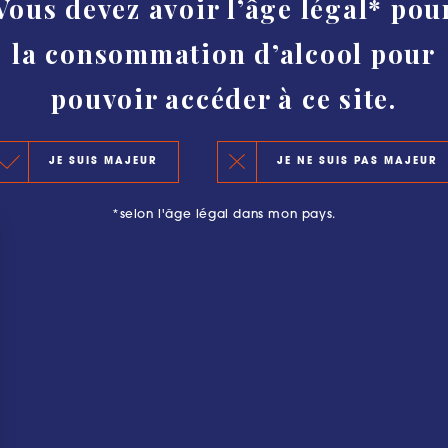
Vous devez avoir l’âge légal* pou
HISTOIRE
la consommation d’alcool pour
AUTHENTICITÉ ET PROTECTION
CLASSEMENT
pouvoir accéder à ce site.
LE CLASSEMENT 2020
OURGEOISE : PLUS QU’UNE AVENTURE
JE SUIS MAJEUR
JE NE SUIS PAS MAJEUR
LES PRINCIPES DU CLASSEMENT
*selon l'âge légal dans mon pays.
LES PRÉCÉDENTS CLASSEMENTS