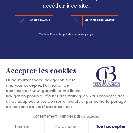
accéder à ce site.
LE CLASSEMENT 2020
#L’ESCAPADE BOURGEOISE : PLUS QU’UNE
JE SUIS MAJEUR
JE NE SUIS PAS MAJEUR
LES PRINCIPES DU CLASSEMENT
AVENTURE DANS LE MÉDOC
*selon l'âge légal dans mon pays.
LES PRÉCÉDENTS CLASSEMENTS
Accepter les cookies
En poursuivant votre navigation sur le
site, vous acceptez l'utilisation de
cookies pour vous garantir la meilleure
navigation possible, réaliser des statistiques, vous proposer des
offres adaptées à vos centres d'intérêts et permettre le partage
de contenu sur les réseaux sociaux.
Consentements certifiés par
Fermer
Paramétrer
Tout accepter
Excessive consumption of alcohol is harmful to your health.