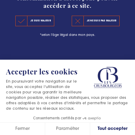
accéder à ce site.
LE CLASSEMENT 2020
#L’ESCAPADE BOURGEOISE : PLUS QU’UNE
JE SUIS MAJEUR
JE NE SUIS PAS MAJEUR
LES PRINCIPES DU CLASSEMENT
AVENTURE DANS LE MÉDOC
*selon l'âge légal dans mon pays.
LES PRÉCÉDENTS CLASSEMENTS
Accepter les cookies
En poursuivant votre navigation sur le
site, vous acceptez l'utilisation de
cookies pour vous garantir la meilleure
navigation possible, réaliser des statistiques, vous proposer des
offres adaptées à vos centres d'intérêts et permettre le partage
de contenu sur les réseaux sociaux.
Consentements certifiés par
Fermer
Paramétrer
Tout accepter
Excessive consumption of alcohol is harmful to your health.