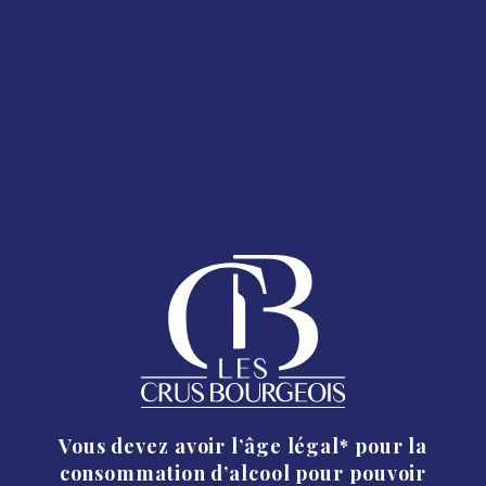
Déclaration de fin d’étiquetage
Classement
TÉLÉCHARGER
Formulaire de modification de
structure Classement
Vous devez avoir l’âge légal* pour la
TÉLÉCHARGER
consommation d’alcool pour pouvoir