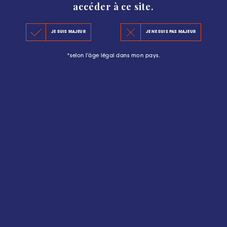
accéder à ce site.
JE SUIS MAJEUR
JE NE SUIS PAS MAJEUR
*selon l'âge légal dans mon pays.
Déclaration de mise en Wine In
Tube Classement
TÉLÉCHARGER
Grille de traitement des écarts
Classement