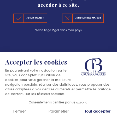
accéder à ce site.
KEY FIGURES 2020
JE SUIS MAJEUR
JE NE SUIS PAS MAJEUR
THE PRINCIPLES OF THE NEW CLASSIFICATION
*selon l'âge légal dans mon pays.
OFFICIAL SELECTIONS
Accepter les cookies
En poursuivant votre navigation sur le
site, vous acceptez l'utilisation de
cookies pour vous garantir la meilleure
navigation possible, réaliser des statistiques, vous proposer des
offres adaptées à vos centres d'intérêts et permettre le partage
de contenu sur les réseaux sociaux.
Consentements certifiés par
Fermer
Paramétrer
Tout accepter
Excessive consumption of alcohol is harmful to your health.