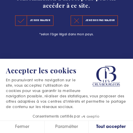
accéder à ce site.
KEY FIGURES 2020
JE SUIS MAJEUR
JE NE SUIS PAS MAJEUR
THE PRINCIPLES OF THE NEW CLASSIFICATION
*selon l'âge légal dans mon pays.
OFFICIAL SELECTIONS
Accepter les cookies
En poursuivant votre navigation sur le
site, vous acceptez l'utilisation de
cookies pour vous garantir la meilleure
navigation possible, réaliser des statistiques, vous proposer des
offres adaptées à vos centres d'intérêts et permettre le partage
de contenu sur les réseaux sociaux.
Consentements certifiés par
Fermer
Paramétrer
Tout accepter
Excessive consumption of alcohol is harmful to your health.