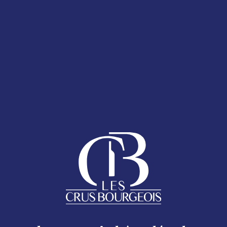
T 2025
LA CARTE DES
ESPACE ADHÉRENTS
ENT 2025
 bouteille
AQ
anumérique présent sur le Sticker Cru Bourgeois.
Follow us
HOMEPAGE
Legal
CRU BOURGEOIS DU MÉDOC
Excessive consumption of alcohol is harmful to your health.
oc - 17 rue Despax 33200 Bordeaux - 05 56 79 04 11 -
moc.si
THE CRUS BOURGEOIS TODAY
CHÂTEAUX MAP