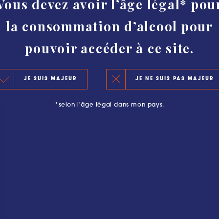
Vous devez avoir l’âge légal* pou
HISTORY
la consommation d’alcool pour
AUTHENTICITY AND PROTECTION
CLASSIFICATION
pouvoir accéder à ce site.
KEY FIGURES 2020
JE SUIS MAJEUR
JE NE SUIS PAS MAJEUR
THE PRINCIPLES OF THE NEW CLASSIFICATION
*selon l'âge légal dans mon pays.
OFFICIAL SELECTIONS