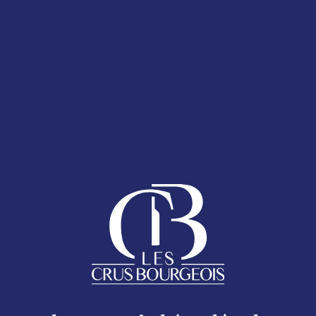
T 2025
LA CARTE DES
ESPACE ADHÉRENTS
ENT 2025
 bouteille
AQ
anumérique présent sur le Sticker Cru Bourgeois.
Follow us
HOMEPAGE
Legal
CRU BOURGEOIS DU MÉDOC
Excessive consumption of alcohol is harmful to your health.
oc - 17 rue Despax 33200 Bordeaux - 05 56 79 04 11 -
moc.si
THE CRUS BOURGEOIS TODAY
CHÂTEAUX MAP