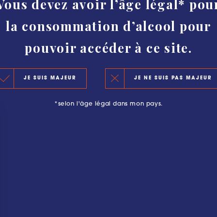
Vous devez avoir l’âge légal* pou
HISTORY
la consommation d’alcool pour
AUTHENTICITY AND PROTECTION
CLASSIFICATION
pouvoir accéder à ce site.
KEY FIGURES 2020
JE SUIS MAJEUR
JE NE SUIS PAS MAJEUR
THE PRINCIPLES OF THE NEW CLASSIFICATION
*selon l'âge légal dans mon pays.
OFFICIAL SELECTIONS