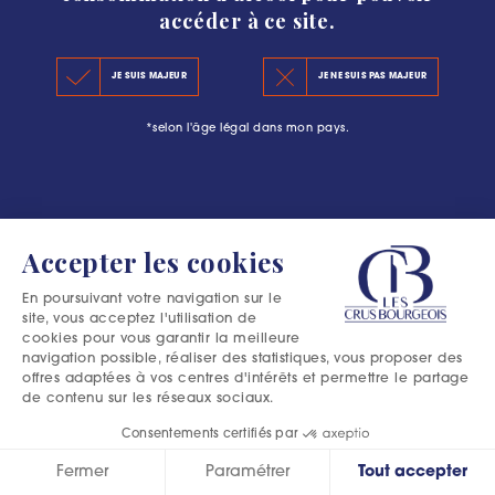
accéder à ce site.
KEY FIGURES 2020
JE SUIS MAJEUR
JE NE SUIS PAS MAJEUR
THE PRINCIPLES OF THE NEW CLASSIFICATION
*selon l'âge légal dans mon pays.
OFFICIAL SELECTIONS
Accepter les cookies
En poursuivant votre navigation sur le
site, vous acceptez l'utilisation de
cookies pour vous garantir la meilleure
navigation possible, réaliser des statistiques, vous proposer des
offres adaptées à vos centres d'intérêts et permettre le partage
de contenu sur les réseaux sociaux.
Consentements certifiés par
Fermer
Paramétrer
Tout accepter
Excessive consumption of alcohol is harmful to your health.