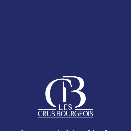
T 2025
LA CARTE DES
ESPACE ADHÉRENTS
ENT 2025
 bouteille
AQ
anumérique présent sur le Sticker Cru Bourgeois.
Follow us
HOMEPAGE
Legal
CRU BOURGEOIS DU MÉDOC
Excessive consumption of alcohol is harmful to your health.
oc - 17 rue Despax 33200 Bordeaux - 05 56 79 04 11 -
moc.si
THE CRUS BOURGEOIS TODAY
CHÂTEAUX MAP