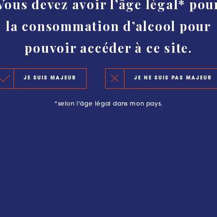
Vous devez avoir l’âge légal* pou
HISTORY
la consommation d’alcool pour
AUTHENTICITY AND PROTECTION
CLASSIFICATION
pouvoir accéder à ce site.
KEY FIGURES 2020
JE SUIS MAJEUR
JE NE SUIS PAS MAJEUR
THE PRINCIPLES OF THE NEW CLASSIFICATION
*selon l'âge légal dans mon pays.
OFFICIAL SELECTIONS