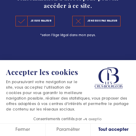
accéder à ce site.
KEY FIGURES 2020
JE SUIS MAJEUR
JE NE SUIS PAS MAJEUR
THE PRINCIPLES OF THE NEW CLASSIFICATION
*selon l'âge légal dans mon pays.
OFFICIAL SELECTIONS
Accepter les cookies
En poursuivant votre navigation sur le
site, vous acceptez l'utilisation de
cookies pour vous garantir la meilleure
navigation possible, réaliser des statistiques, vous proposer des
offres adaptées à vos centres d'intérêts et permettre le partage
de contenu sur les réseaux sociaux.
Consentements certifiés par
Fermer
Paramétrer
Tout accepter
Excessive consumption of alcohol is harmful to your health.