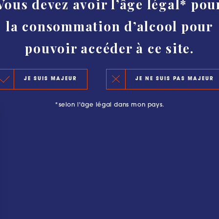
Vous devez avoir l’âge légal* pou
HISTORY
la consommation d’alcool pour
AUTHENTICITY AND PROTECTION
CLASSIFICATION
pouvoir accéder à ce site.
KEY FIGURES 2020
JE SUIS MAJEUR
JE NE SUIS PAS MAJEUR
THE PRINCIPLES OF THE NEW CLASSIFICATION
*selon l'âge légal dans mon pays.
OFFICIAL SELECTIONS