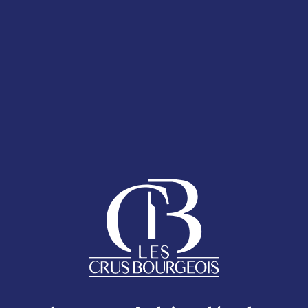
T 2025
LA CARTE DES
ESPACE ADHÉRENTS
ENT 2025
 bouteille
AQ
anumérique présent sur le Sticker Cru Bourgeois.
Follow us
HOMEPAGE
Legal
CRU BOURGEOIS DU MÉDOC
Excessive consumption of alcohol is harmful to your health.
oc - 17 rue Despax 33200 Bordeaux - 05 56 79 04 11 -
moc.si
THE CRUS BOURGEOIS TODAY
CHÂTEAUX MAP