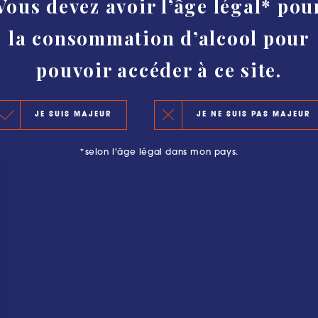
Vous devez avoir l’âge légal* pou
HISTORY
la consommation d’alcool pour
AUTHENTICITY AND PROTECTION
CLASSIFICATION
pouvoir accéder à ce site.
KEY FIGURES 2020
JE SUIS MAJEUR
JE NE SUIS PAS MAJEUR
THE PRINCIPLES OF THE NEW CLASSIFICATION
*selon l'âge légal dans mon pays.
OFFICIAL SELECTIONS