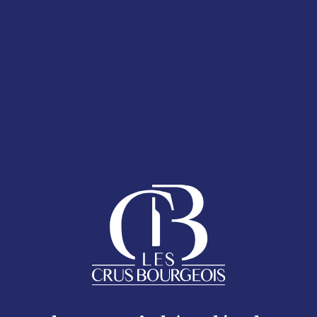
T 2025
LA CARTE DES
ESPACE ADHÉRENTS
ENT 2025
 bouteille
AQ
anumérique présent sur le Sticker Cru Bourgeois.
Follow us
HOMEPAGE
Legal
CRU BOURGEOIS DU MÉDOC
Excessive consumption of alcohol is harmful to your health.
oc - 17 rue Despax 33200 Bordeaux - 05 56 79 04 11 -
moc.si
THE CRUS BOURGEOIS TODAY
CHÂTEAUX MAP