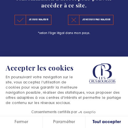
accéder à ce site.
KEY FIGURES 2020
JE SUIS MAJEUR
JE NE SUIS PAS MAJEUR
THE PRINCIPLES OF THE NEW CLASSIFICATION
*selon l'âge légal dans mon pays.
OFFICIAL SELECTIONS
Accepter les cookies
En poursuivant votre navigation sur le
site, vous acceptez l'utilisation de
cookies pour vous garantir la meilleure
navigation possible, réaliser des statistiques, vous proposer des
offres adaptées à vos centres d'intérêts et permettre le partage
de contenu sur les réseaux sociaux.
Consentements certifiés par
Fermer
Paramétrer
Tout accepter
Excessive consumption of alcohol is harmful to your health.