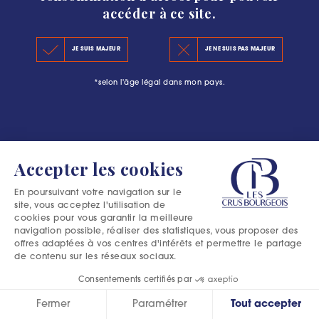
accéder à ce site.
KEY FIGURES 2020
JE SUIS MAJEUR
JE NE SUIS PAS MAJEUR
THE PRINCIPLES OF THE NEW CLASSIFICATION
*selon l'âge légal dans mon pays.
OFFICIAL SELECTIONS
Accepter les cookies
En poursuivant votre navigation sur le
site, vous acceptez l'utilisation de
cookies pour vous garantir la meilleure
navigation possible, réaliser des statistiques, vous proposer des
offres adaptées à vos centres d'intérêts et permettre le partage
de contenu sur les réseaux sociaux.
Consentements certifiés par
Fermer
Paramétrer
Tout accepter
Excessive consumption of alcohol is harmful to your health.