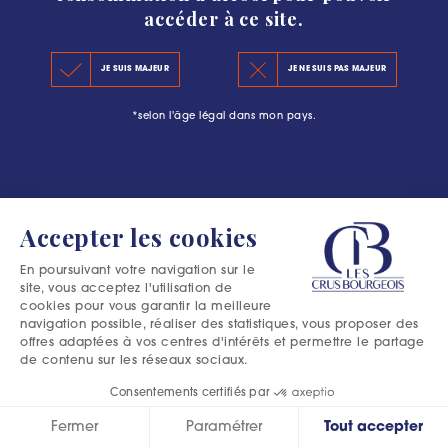
accéder à ce site.
KEY FIGURES 2020
JE SUIS MAJEUR
JE NE SUIS PAS MAJEUR
THE PRINCIPLES OF THE NEW CLASSIFICATION
*selon l'âge légal dans mon pays.
OFFICIAL SELECTIONS
Accepter les cookies
En poursuivant votre navigation sur le
site, vous acceptez l'utilisation de
cookies pour vous garantir la meilleure
navigation possible, réaliser des statistiques, vous proposer des
offres adaptées à vos centres d'intérêts et permettre le partage
de contenu sur les réseaux sociaux.
Consentements certifiés par
Fermer
Paramétrer
Tout accepter
Excessive consumption of alcohol is harmful to your health.