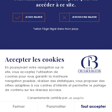
accéder à ce site.
KEY FIGURES 2020
JE SUIS MAJEUR
JE NE SUIS PAS MAJEUR
THE PRINCIPLES OF THE NEW CLASSIFICATION
*selon l'âge légal dans mon pays.
OFFICIAL SELECTIONS
Accepter les cookies
En poursuivant votre navigation sur le
site, vous acceptez l'utilisation de
cookies pour vous garantir la meilleure
navigation possible, réaliser des statistiques, vous proposer des
offres adaptées à vos centres d'intérêts et permettre le partage
de contenu sur les réseaux sociaux.
Consentements certifiés par
Fermer
Paramétrer
Tout accepter
Excessive consumption of alcohol is harmful to your health.