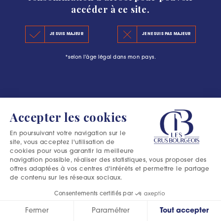
accéder à ce site.
KEY FIGURES 2020
JE SUIS MAJEUR
JE NE SUIS PAS MAJEUR
THE PRINCIPLES OF THE NEW CLASSIFICATION
*selon l'âge légal dans mon pays.
OFFICIAL SELECTIONS
Accepter les cookies
En poursuivant votre navigation sur le
site, vous acceptez l'utilisation de
cookies pour vous garantir la meilleure
navigation possible, réaliser des statistiques, vous proposer des
offres adaptées à vos centres d'intérêts et permettre le partage
de contenu sur les réseaux sociaux.
Consentements certifiés par
Fermer
Paramétrer
Tout accepter
Excessive consumption of alcohol is harmful to your health.