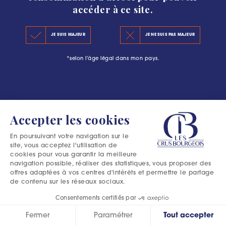
accéder à ce site.
KEY FIGURES 2020
JE SUIS MAJEUR
JE NE SUIS PAS MAJEUR
THE PRINCIPLES OF THE NEW CLASSIFICATION
*selon l'âge légal dans mon pays.
OFFICIAL SELECTIONS
Accepter les cookies
En poursuivant votre navigation sur le
site, vous acceptez l'utilisation de
cookies pour vous garantir la meilleure
navigation possible, réaliser des statistiques, vous proposer des
offres adaptées à vos centres d'intérêts et permettre le partage
de contenu sur les réseaux sociaux.
Consentements certifiés par
Fermer
Paramétrer
Tout accepter
Excessive consumption of alcohol is harmful to your health.