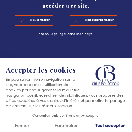
accéder à ce site.
KEY FIGURES 2020
JE SUIS MAJEUR
JE NE SUIS PAS MAJEUR
THE PRINCIPLES OF THE NEW CLASSIFICATION
*selon l'âge légal dans mon pays.
OFFICIAL SELECTIONS
Accepter les cookies
En poursuivant votre navigation sur le
site, vous acceptez l'utilisation de
cookies pour vous garantir la meilleure
navigation possible, réaliser des statistiques, vous proposer des
offres adaptées à vos centres d'intérêts et permettre le partage
de contenu sur les réseaux sociaux.
Consentements certifiés par
Fermer
Paramétrer
Tout accepter
Excessive consumption of alcohol is harmful to your health.