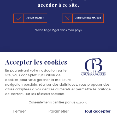
accéder à ce site.
LE CLASSEMENT 2020
#L’ESCAPADE BOURGEOISE : PLUS QU’UNE
JE SUIS MAJEUR
JE NE SUIS PAS MAJEUR
LES PRINCIPES DU CLASSEMENT
AVENTURE DANS LE MÉDOC
*selon l'âge légal dans mon pays.
LES PRÉCÉDENTS CLASSEMENTS
Accepter les cookies
En poursuivant votre navigation sur le
site, vous acceptez l'utilisation de
cookies pour vous garantir la meilleure
navigation possible, réaliser des statistiques, vous proposer des
offres adaptées à vos centres d'intérêts et permettre le partage
de contenu sur les réseaux sociaux.
Consentements certifiés par
Fermer
Paramétrer
Tout accepter
Excessive consumption of alcohol is harmful to your health.