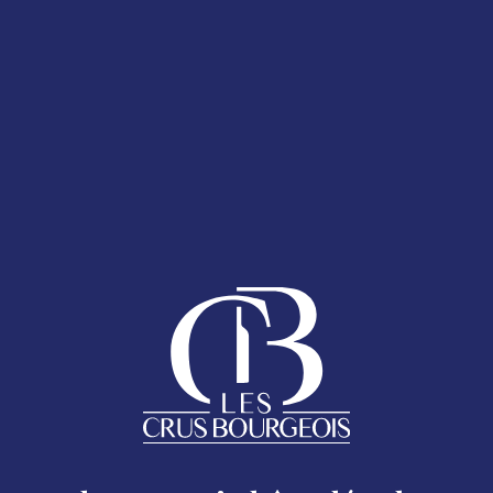
T 2025
LA CARTE DES
ESPACE ADHÉRENTS
ENT 2025
 bouteille
AQ
anumérique présent sur le Sticker Cru Bourgeois.
Follow us
ACCUEIL
Mentions légales
LES CRUS BOURGEOIS DU MÉDOC
Excessive consumption of alcohol is harmful to your health.
oc - 17 rue Despax 33200 Bordeaux - 05 56 79 04 11 -
moc.si
LES CRUS BOURGEOIS AUJOURD&RSQUO;HUI
LA CARTE DES CHÂTEAUX