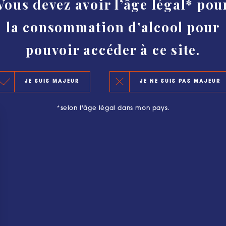
Vous devez avoir l’âge légal* pou
HISTOIRE
la consommation d’alcool pour
AUTHENTICITÉ ET PROTECTION
CLASSEMENT
pouvoir accéder à ce site.
LE CLASSEMENT 2020
OURGEOISE : PLUS QU’UNE AVENTURE
JE SUIS MAJEUR
JE NE SUIS PAS MAJEUR
LES PRINCIPES DU CLASSEMENT
*selon l'âge légal dans mon pays.
LES PRÉCÉDENTS CLASSEMENTS