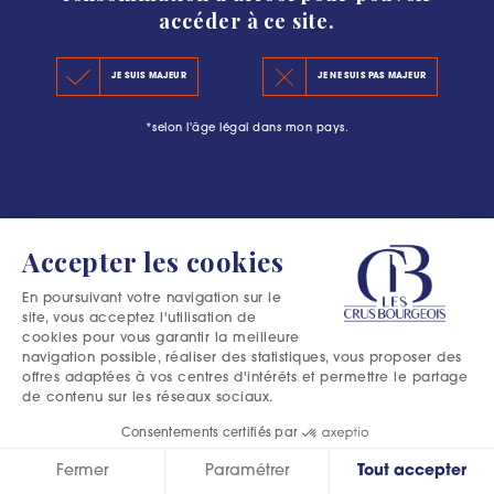
accéder à ce site.
LE CLASSEMENT 2020
#L’ESCAPADE BOURGEOISE : PLUS QU’UNE
JE SUIS MAJEUR
JE NE SUIS PAS MAJEUR
LES PRINCIPES DU CLASSEMENT
AVENTURE DANS LE MÉDOC
*selon l'âge légal dans mon pays.
LES PRÉCÉDENTS CLASSEMENTS
Accepter les cookies
En poursuivant votre navigation sur le
site, vous acceptez l'utilisation de
cookies pour vous garantir la meilleure
navigation possible, réaliser des statistiques, vous proposer des
offres adaptées à vos centres d'intérêts et permettre le partage
de contenu sur les réseaux sociaux.
Consentements certifiés par
Fermer
Paramétrer
Tout accepter
Excessive consumption of alcohol is harmful to your health.